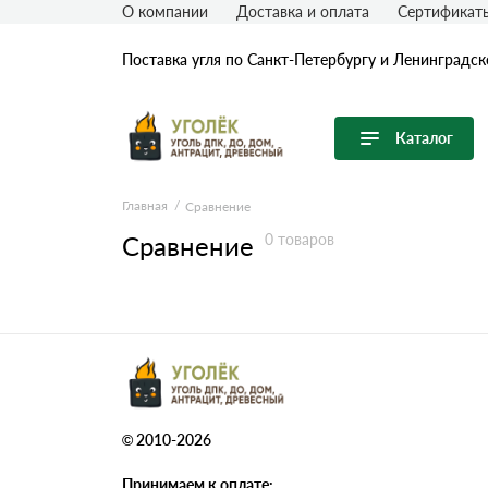
О компании
Доставка и оплата
Сертификат
Поставка угля по Санкт-Петербургу и Ленинградск
Каталог
Перейти в каталог
Главная
Сравнение
Сравнение
0 товаров
Каменный уголь
Длиннопламенный уголь
Уголь ДПК
Уголь ДО
Уголь ДОМ
Уголь антрацит
Уголь бурый
© 2010-2026
Уголь ССПК
Уголь тощий
Принимаем к оплате: