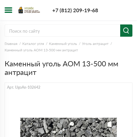
+7 (812) 209-1
+7 (812) 209-19-68
Заказать з
Главная
Каталог угля
Каменный уголь
Уголь антрацит
Каменный уголь АОМ 13-500 мм антрацит
Каменный уголь АОМ 13-500 мм
антрацит
Арт. UgoAn-102642