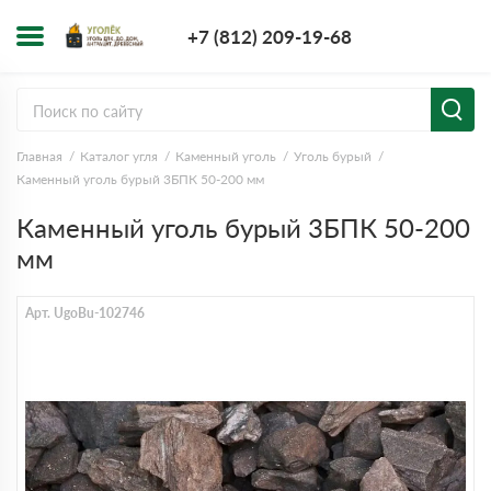
+7 (812) 209-1
+7 (812) 209-19-68
Заказать з
Главная
Каталог угля
Каменный уголь
Уголь бурый
Каменный уголь бурый 3БПК 50-200 мм
Каменный уголь бурый 3БПК 50-200
мм
Арт. UgoBu-102746