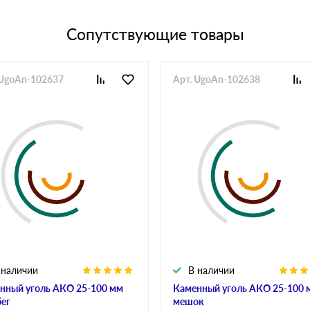
Сопутствующие товары
 UgoAn-102637
Арт. UgoAn-102638
 наличии
В наличии
нный уголь АКО 25-100 мм
Каменный уголь АКО 25-100 
бег
мешок