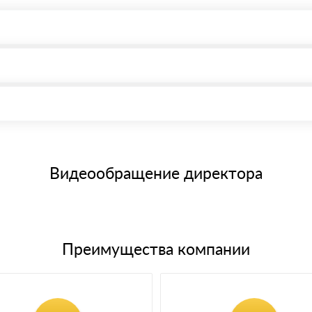
, возможна через системы электронных платежей.
иема материала после проверки качества и количества заказанного
15 и не более 19 символов
е номенклатуру товара, количество. После оплаты осуществляется 
щим банковским картам
Видеообращение директора
Преимущества компании