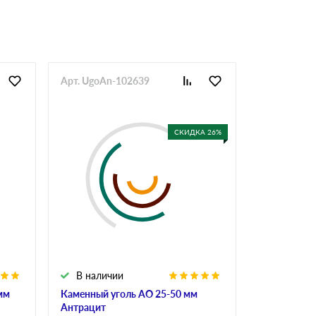
Арт. UgoAn-102639
Арт. KamUg
СКИДКА 26%
В наличии
В налич
мм
Каменный уголь АО 25-50 мм
Каменный 
Антрацит