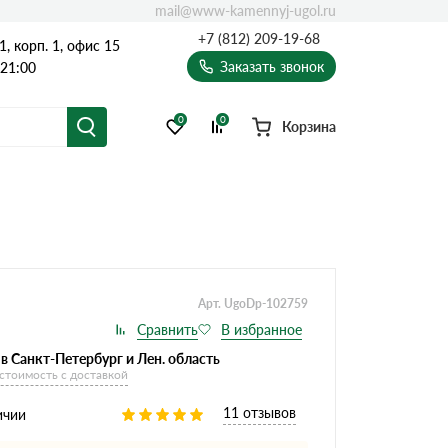
mail@www-kamennyj-ugol.ru
+7 (812) 209-19-68
, корп. 1, офис 15
Заказать звонок
 21:00
0
0
Корзина
Арт. UgoDp-102759
в Санкт-Петербург и Лен. область
 стоимость с доставкой
11 отзывов
ичии