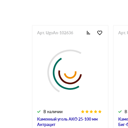
Арт. UgoAn-102636
Арт.
В наличии
В
Каменный уголь АКО 25-100 мм
Каме
Антрацит
Биг-