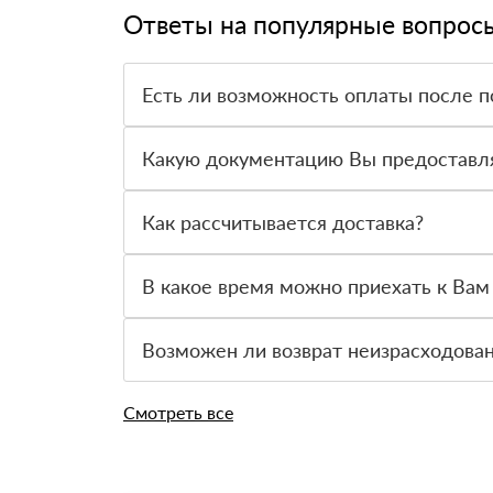
Ответы на популярные вопрос
Есть ли возможность оплаты после п
Да. Самый распространенный способ оплаты у н
праве от него отказаться.
Какую документацию Вы предоставл
С каждой товарной позицией мы предоставляем
Как рассчитывается доставка?
После оформления заявки с Вами свяжется пер
стоимости и сроков доставки, которые впослед
В какое время можно приехать к Вам
Приехать в офис можно с 08.00 до 20.00. Необ
Возможен ли возврат неизрасходова
Да. Если у Вас остались неиспользованные уте
Смотреть все