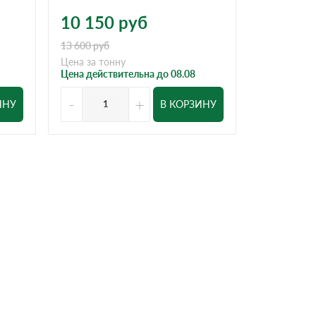
1 000
р
10 150
руб
Цена за тон
13 600
руб
Цена за тонну
Цена действительна до 08.08
-
+
-
ИНУ
В КОРЗИНУ