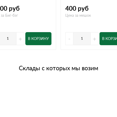
800
руб
400
руб
 за Биг-бэг
Цена за мешок
+
-
+
В КОРЗИНУ
В КОРЗ
Склады с которых мы возим