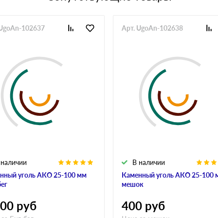
 UgoAn-102637
Арт. UgoAn-102638
 наличии
В наличии
нный уголь АКО 25-100 мм
Каменный уголь АКО 25-100 
бег
мешок
800
руб
400
руб