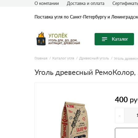
О компании
Доставка и оплата
Сертификат
Поставка угля по Санкт-Петербургу и Ленинградск
Каталог
Перейти в каталог
Главная
Каталог угля
Древесный уголь
Уголь древес
Каменный уголь
Уголь древесный РемоКолор, 
Длиннопламенный уголь
Уголь ДПК
Уголь ДО
400
ру
Уголь ДОМ
Уголь антрацит
-
Уголь бурый
Уголь ССПК
Уголь тощий