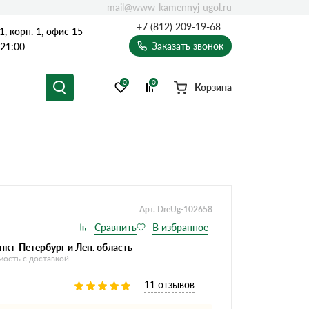
mail@www-kamennyj-ugol.ru
+7 (812) 209-19-68
, корп. 1, офис 15
Заказать звонок
 21:00
0
0
Корзина
Арт. DreUg-102658
нкт-Петербург и Лен. область
мость с доставкой
11 отзывов