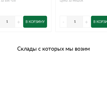
 за Биг-бэг
Цена за мешок
+
-
+
В КОРЗИНУ
В КОРЗ
Склады с которых мы возим