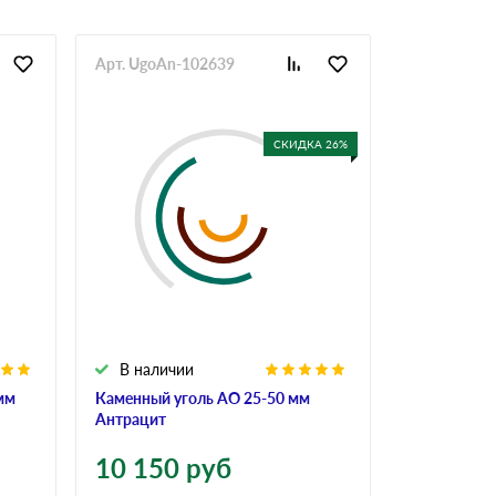
Арт. UgoAn-102639
Арт. KamUg
СКИДКА 26%
В наличии
В налич
мм
Каменный уголь АО 25-50 мм
Каменный 
Антрацит
1 000
р
10 150
руб
Цена за тон