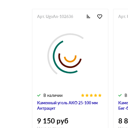
Арт. UgoAn-102636
Арт.
В наличии
В
Каменный уголь АКО 25-100 мм
Каме
Антрацит
Биг-
9 150
руб
8 