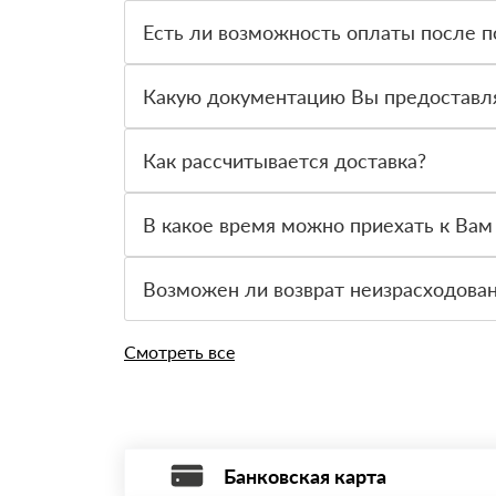
Есть ли возможность оплаты после п
Да. Самый распространенный способ оплаты у н
праве от него отказаться.
Какую документацию Вы предоставл
С каждой товарной позицией мы предоставляем
Как рассчитывается доставка?
После оформления заявки с Вами свяжется пер
стоимости и сроков доставки, которые впослед
В какое время можно приехать к Вам
Приехать в офис можно с 08.00 до 20.00. Необ
Возможен ли возврат неизрасходова
Да. Если у Вас остались неиспользованные уте
Смотреть все
Банковская карта